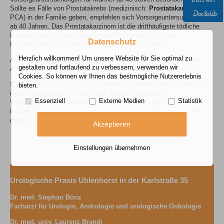
Sollte es Fälle von Prostatakrebs (medizinisch:
Prostatakarzinom
;
PCA) in der Familie geben, empfehlen sich Vorsorgeuntersuchungen
ab 40 Jahren. Das Prostatakarzinom ist die dritthäufigste tödliche
Krebserkrankung nach Lungen- und Darmkrebs. 22 % aller
Datenschutz
Krebserkrankungen beim Mann betreffen die Prostata.
Herzlich willkommen! Um unsere Website für Sie optimal zu
Auch wenn Sie beschwerdefrei sind, sollten sich Männer ab diesen
gestalten und fortlaufend zu verbessern, verwenden wir
Altersgrenzen, einmal im Jahr vom Urologen untersuchen lassen.
Cookies. So können wir Ihnen das bestmögliche Nutzererlebnis
Sollte es Fälle von Blasen-, Harnleiter- und Nierenkrebserkrankungen
bieten.
in der Familie geben, sollten auch
Frauen
urologische
Essenziell
Externe Medien
Statistik
Vorsorgeuntersuchungen wahrnehmen. Dieses kann die
Früherkennungsrate signifikant steigern und die Heilungschancen
deutlich verbessern.
Akzeptieren
Einstellungen übernehmen
Urologische Praxis Uhlenhorst in der Karlstraße 35
Dr. med. Stephan Bünz
Facharzt für Urologie, Andrologie und u
rologische Onkologie
Dr. med. univ. Laurenz Brandi