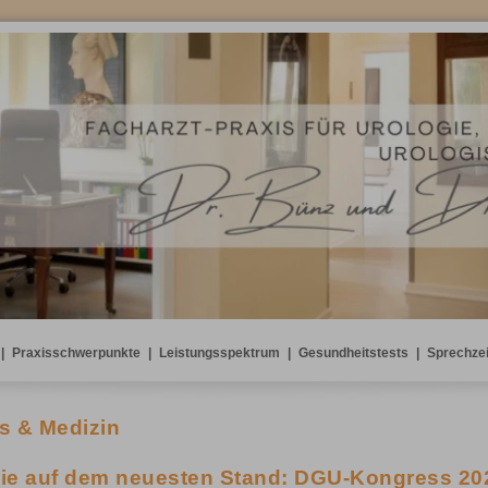
|
Praxisschwerpunkte
|
Leistungsspektrum
|
Gesundheitstests
|
Sprechze
s & Medizin
Sie auf dem neuesten Stand: DGU-Kongress 20