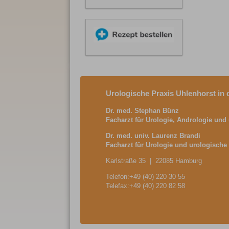
Urologische Praxis Uhlenhorst in 
Dr. med. Stephan Bünz
Facharzt für Urologie, Andrologie und
Dr. med. univ. Laurenz Brandi
Facharzt für Urologie und u
rologische
Karlstraße 35 | 22085 Hamburg
Telefon:+49 (40) 220 30 55
Telefax:+49 (40) 220 82 58