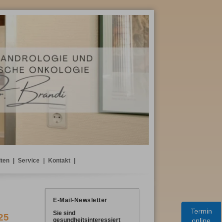
iten
|
Service
|
Kontakt
|
E-Mail-Newsletter
Termin
Sie sind
25
online
gesundheitsinteressiert