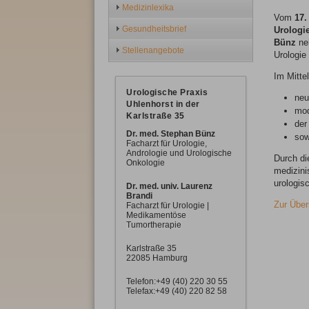
Medizinlexika
Vom
17.
Gesundheitsbrief
Urologi
Bünz
neh
Stellenangebote
Urologie
Im Mitte
Urologische Praxis
neu
Uhlenhorst in der
mod
Karlstraße 35
der
Dr. med. Stephan Bünz
sow
Facharzt für Urologie,
Andrologie und Urologische
Durch di
Onkologie
medizini
urologis
Dr. med. univ. Laurenz
Brandi
Zur Über
Facharzt für Urologie |
M
edikamentöse
Tumortherapie
Karlstraße 35
22085 Hamburg
Telefon:+49 (40) 220 30 55
Telefax:+49 (40) 220 82 58