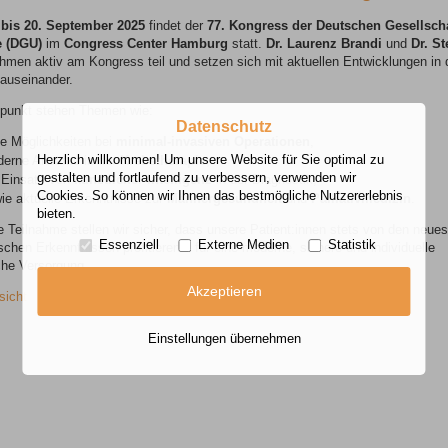
 bis 20. September 2025
findet der
77. Kongress der Deutschen Gesellscha
e (DGU)
im
Congress Center Hamburg
statt.
Dr. Laurenz Brandi
und
Dr. S
men aktiv am Kongress teil und setzen sich mit aktuellen Entwicklungen in 
 auseinander.
lpunkt stehen Themen wie:
Datenschutz
e Möglichkeiten bei
minimal-invasiven Operationen
,
Herzlich willkommen! Um unsere Website für Sie optimal zu
erne Ansätze in der
Krebstherapie
,
gestalten und fortlaufend zu verbessern, verwenden wir
 Einsatz von
künstlicher Intelligenz
in der Diagnostik,
Cookies. So können wir Ihnen das bestmögliche Nutzererlebnis
ie aktuelle Erkenntnisse zur
Männergesundheit
und
Palliativmedizin
.
bieten.
e Teilnahme stellen wir sicher, dass unsere Patient:innen stets von den neue
Essenziell
Externe Medien
Statistik
schen Erkenntnissen profitieren – für eine moderne, sichere und individuelle
che Versorgung.
Akzeptieren
sicht
Einstellungen übernehmen