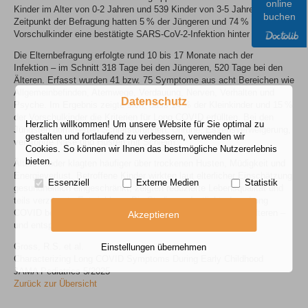
online
Kinder im Alter von 0-2 Jahren und 539 Kinder von 3-5 Jahren. Zum
buchen
Zeitpunkt der Befragung hatten 5 % der Jüngeren und 74 % der
Vorschulkinder eine bestätigte SARS-CoV-2-Infektion hinter sich.
Die Elternbefragung erfolgte rund 10 bis 17 Monate nach der
Infektion – im Schnitt 318 Tage bei den Jüngeren, 520 Tage bei den
Älteren. Erfasst wurden 41 bzw. 75 Symptome aus acht Bereichen wie
Allgemeinbefinden, Atemwege, Verdauung, Nerven, Verhalten und
Datenschutz
Psyche. Im Ergebnis zeigte sich, dass 14 % der Kleinkinder und 15 %
der Vorschulkinder die Kriterien für Long COVID erfüllten. Bei den
Herzlich willkommen! Um unsere Website für Sie optimal zu
Jüngsten dominierten Schlafstörungen, Unruhe, Essensverweigerung,
gestalten und fortlaufend zu verbessern, verwenden wir
verstopfte Nase und Husten mit Schleim.
Cookies. So können wir Ihnen das bestmögliche Nutzererlebnis
bieten.
Ältere Kinder klagten häufiger über trockenen Husten, Müdigkeit und
Energieverlust. Betroffene Kinder wirkten laut elterlicher Einschätzung
Essenziell
Externe Medien
Statistik
gesundheitlich eingeschränkt, zeigten reduzierte Lebensqualität und
teils verzögerte Entwicklung. Die Studie verdeutlicht, dass Long
COVID bei kleinen Kindern andere Symptome zeigt als bei Älteren –
Akzeptieren
und entsprechend altersgerecht untersucht werden muss.
Gross, R.S. et al.
Einstellungen übernehmen
Characterizing Long COVID Symptoms During Early Childhood
JAMA Pediatrics 5/2025
Zurück zur Übersicht