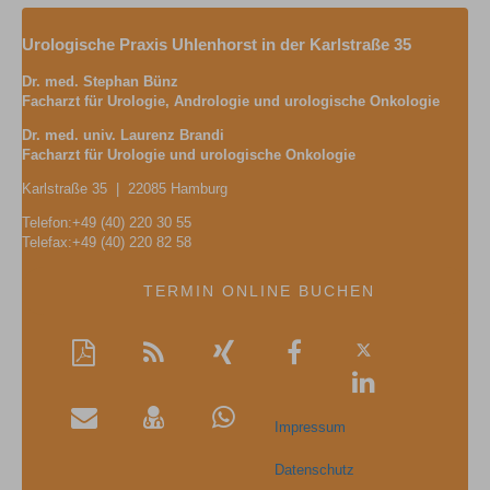
Urologische Praxis Uhlenhorst in der Karlstraße 35
Dr. med. Stephan Bünz
Facharzt für Urologie, Andrologie und u
rologische Onkologie
Dr. med. univ. Laurenz Brandi
Facharzt für Urologie und u
rologische Onkologie
Karlstraße 35 | 22085 Hamburg
Telefon:+49 (40) 220 30 55
Telefax:+49 (40) 220 82 58
TERMIN ONLINE BUCHEN
Auf
Diese
RSS-
Auf
Auf
Twitter
Seite
Feed
Xing
Facebook
Auf
teilen
als
mitteilen
teilen
LinkedIn
Impressum
PDF
Per
vCard
Auf
teilen
drucken
Mail
speichern
Whatsapp
Datenschutz
empfehlen
teilen