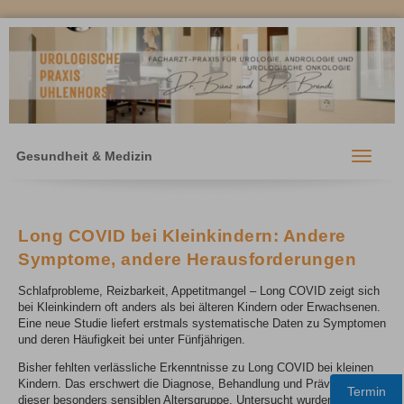
Gesundheit & Medizin
Toggle
navigati
Long COVID bei Kleinkindern: Andere
Symptome, andere Herausforderungen
Schlafprobleme, Reizbarkeit, Appetitmangel – Long COVID zeigt sich
bei Kleinkindern oft anders als bei älteren Kindern oder Erwachsenen.
Eine neue Studie liefert erstmals systematische Daten zu Symptomen
und deren Häufigkeit bei unter Fünfjährigen.
Bisher fehlten verlässliche Erkenntnisse zu Long COVID bei kleinen
Kindern. Das erschwert die Diagnose, Behandlung und Prävention in
Termin
dieser besonders sensiblen Altersgruppe. Untersucht wurden 472